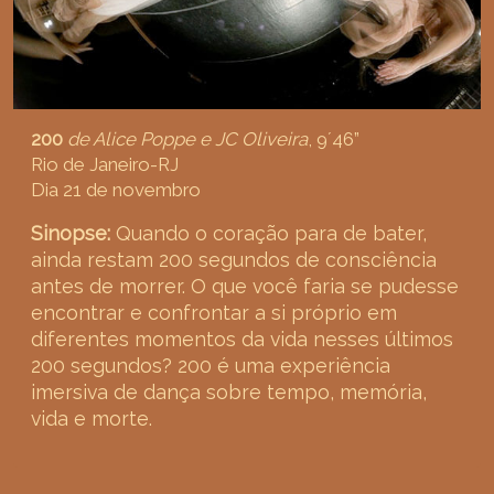
200
de Alice Poppe e JC Oliveira
, 9´46”
Rio de Janeiro-RJ
Dia 21 de novembro
Sinopse:
Quando o coração para de bater,
ainda restam 200 segundos de consciência
antes de morrer. O que você faria se pudesse
encontrar e confrontar a si próprio em
diferentes momentos da vida nesses últimos
200 segundos? 200 é uma experiência
imersiva de dança sobre tempo, memória,
vida e morte.