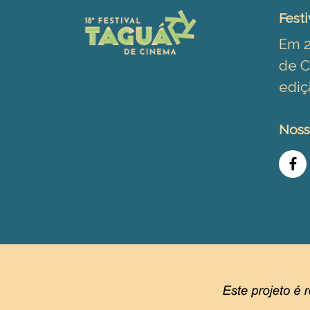
Festi
Em 2
de C
ediç
Noss