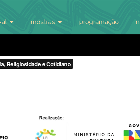
val
mostras
programação
n