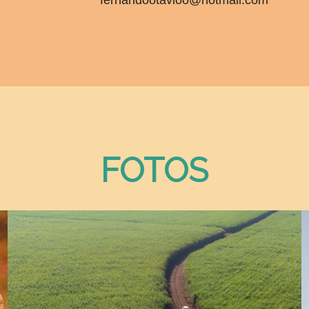
fernandootavioo@hotmail.com
FOTOS