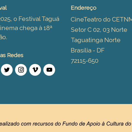
val
Endereço
025, o Festival Taguá
CineTeatro do CETN
inema chega à 18ª
Setor C 02, 03 Norte
ão.
Taguatinga Norte
Brasília - DF
as Redes
72115-650