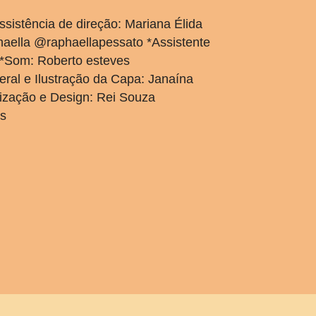
ssistência de direção: Mariana Élida
aella @raphaellapessato *Assistente
c *Som: Roberto esteves
geral e Ilustração da Capa: Janaína
ização e Design: Rei Souza
es