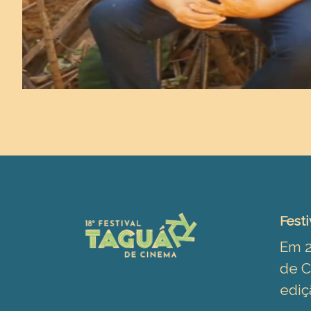
Festi
Em 2
de C
ediç