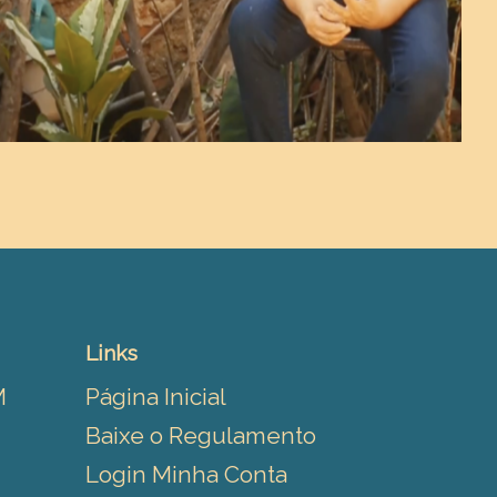
Links
M
Página Inicial
Baixe o Regulamento
Login Minha Conta