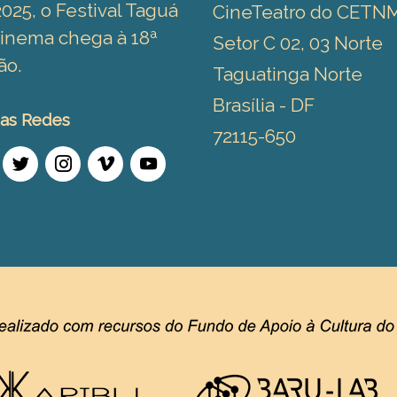
025, o Festival Taguá
CineTeatro do CETN
inema chega à 18ª
Setor C 02, 03 Norte
ão.
Taguatinga Norte
Brasília - DF
as Redes
72115-650