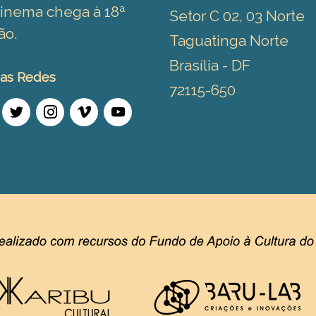
inema chega à 18ª
Setor C 02, 03 Norte
ão.
Taguatinga Norte
Brasília - DF
as Redes
72115-650