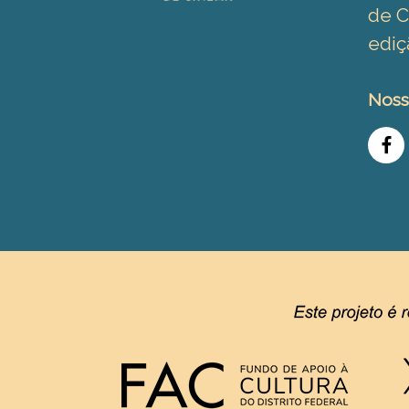
de C
ediç
Noss