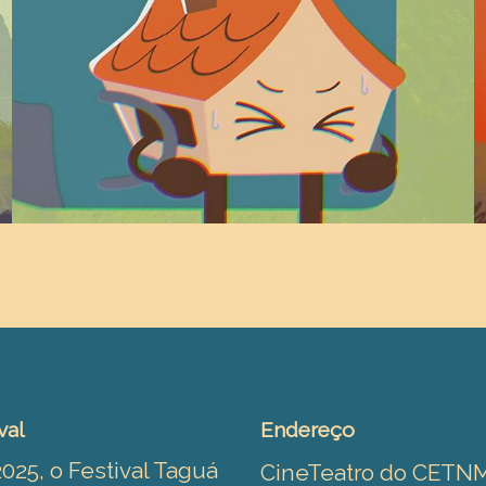
val
Endereço
025, o Festival Taguá
CineTeatro do CETN