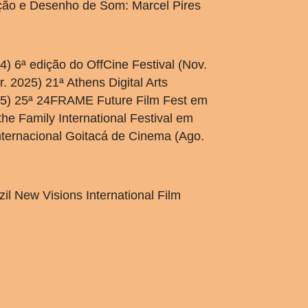
ição e Desenho de Som: Marcel Pires
) 6ª edição do OffCine Festival (Nov.
 2025) 21ª Athens Digital Arts
025) 25ª 24FRAME Future Film Fest em
 the Family International Festival em
Internacional Goitacá de Cinema (Ago.
il New Visions International Film