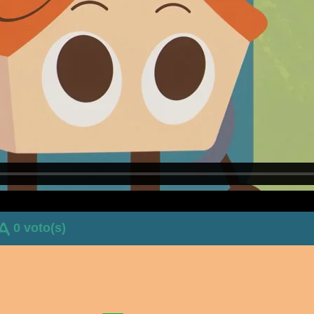
0 voto(s)