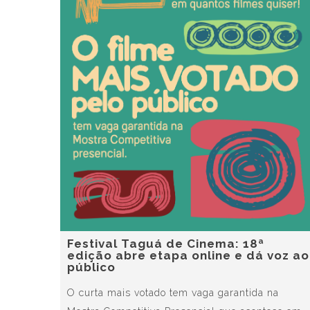
Festival Taguá de Cinema: 18ª
edição abre etapa online e dá voz ao
público
O curta mais votado tem vaga garantida na