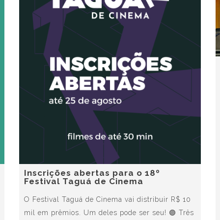
Inscrições abertas para o 18º
Festival Taguá de Cinema
O Festival Taguá de Cinema vai distribuir R$ 10
mil em prêmios. Um deles pode ser seu! 🟣 Três