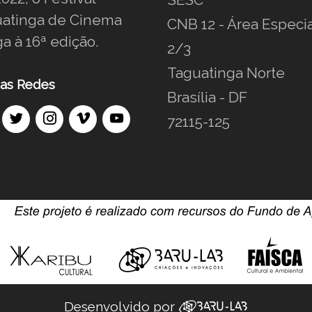
atinga de Cinema
CNB 12 - Área Especia
a à 16ª edição.
2/3
Taguatinga Norte
as Redes
Brasília - DF
72115-125
Desenvolvido por ‌