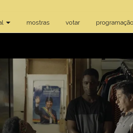
al
mostras
votar
programaçã