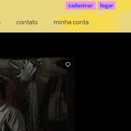
o
contato
minha conta