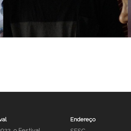
val
Endereço
022, o Festival
SESC