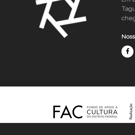
Tagu
cheg
Noss