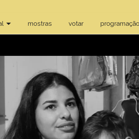
al
mostras
votar
programaçã