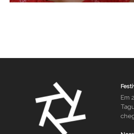
Festi
Em 2
Tagu
cheg