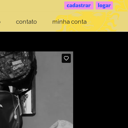
o
contato
minha conta