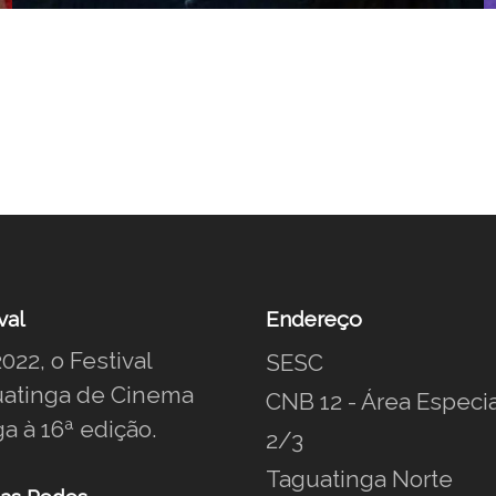
val
Endereço
022, o Festival
SESC
atinga de Cinema
CNB 12 - Área Especia
a à 16ª edição.
2/3
Taguatinga Norte