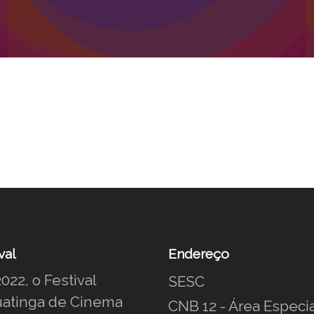
val
Endereço
022, o Festival
SESC
atinga de Cinema
CNB 12 - Área Especia