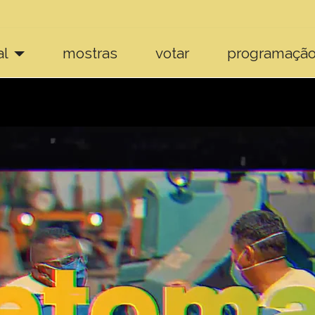
al
mostras
votar
programaçã