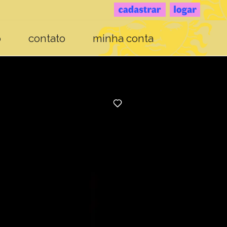
o
contato
minha conta