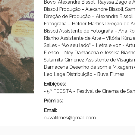
Bovo, Alexandre Bissoli, Rayssa Zago e A
Bissoli Produção - Alexandre Bissoli, Sa
Direção de Produção – Alexandre Bissol
Fotografia – Helder Martins Direção de Art
Bissoli Assistente de Fotografia – Ana R
Rianho Assistente de Arte – Vitória Künz
Salles - “Ao seu lado” – Letra e voz - Artu
Elenco – Ney Damacena e Jéssika Rianh
Sulamita Gimenez Assistente de Visagism
Damacena Desenho de som e Mixagem de 
Leo Lage Distribuição - Buva Filmes
Exibições:
- 5º FECSTA - Festival de Cinema de San
Prêmios:
Email:
buvafilmes@gmail.com