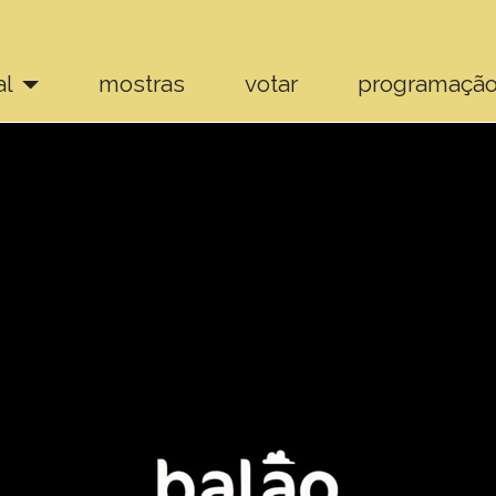
al
mostras
votar
programaçã