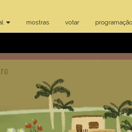
al
mostras
votar
programaçã