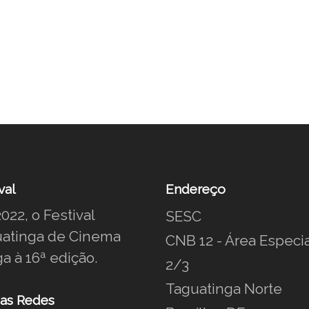
val
Endereço
022, o Festival
SESC
atinga de Cinema
CNB 12 - Área Especia
a à 16ª edição.
2/3
Taguatinga Norte
as Redes