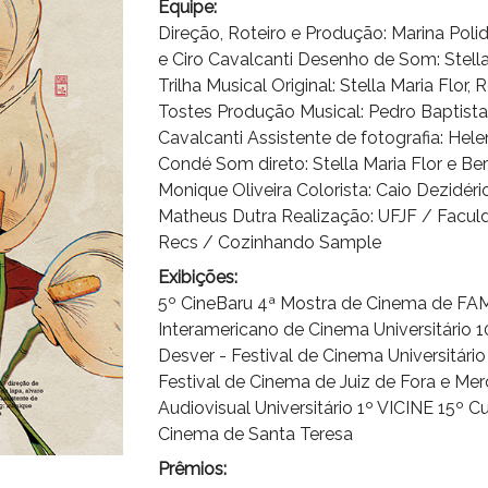
Equipe:
Direção, Roteiro e Produção: Marina Poli
e Ciro Cavalcanti Desenho de Som: Stel
Trilha Musical Original: Stella Maria Flor
Tostes Produção Musical: Pedro Baptista /
Cavalcanti Assistente de fotografia: Hel
Condé Som direto: Stella Maria Flor e Be
Monique Oliveira Colorista: Caio Dezidéri
Matheus Dutra Realização: UFJF / Faculd
Recs / Cozinhando Sample
Exibições:
5º CineBaru 4ª Mostra de Cinema de FAMA
Interamericano de Cinema Universitário 
Desver - Festival de Cinema Universitári
Festival de Cinema de Juiz de Fora e Me
Audiovisual Universitário 1º VICINE 15º C
Cinema de Santa Teresa
Prêmios: