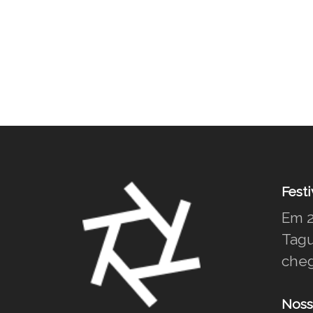
Festi
Em 2
Tagu
cheg
Noss