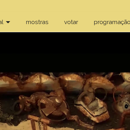
al
mostras
votar
programaçã