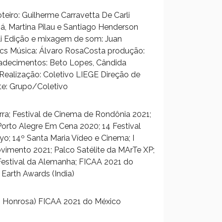
teiro: Guilherme Carravetta De Carli
á, Martina Pilau e Santiago Henderson
i Edição e mixagem de som: Juan
ics Música: Álvaro RosaCosta produção:
gradecimentos: Beto Lopes, Cândida
i Realização: Coletivo LIEGE Direção de
rte: Grupo/Coletivo
erra; Festival de Cinema de Rondônia 2021;
rto Alegre Em Cena 2020; 14 Festival
o; 14º Santa Maria Vídeo e Cinema; I
vimento 2021; Palco Satélite da MArTe XP;
stival da Alemanha; FICAA 2021 do
 Earth Awards (India)
o Honrosa) FICAA 2021 do México