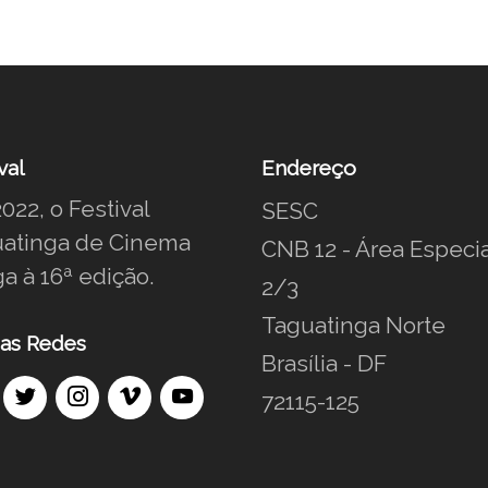
val
Endereço
022, o Festival
SESC
atinga de Cinema
CNB 12 - Área Especia
a à 16ª edição.
2/3
Taguatinga Norte
as Redes
Brasília - DF
72115-125