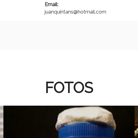
Email:
juanquintans@hotmail.com
FOTOS