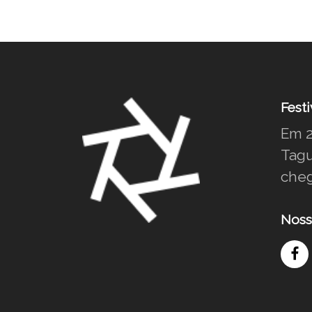
Festi
Em 2
Tagu
cheg
Noss