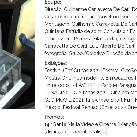
Equipe:
Direção: Guilherme Carravetta De Carli Ro
Colaboração no roteiro: Anselmo Pierdon
Montagem: Guilherme Carravetta De Carl
Quintáns Estúdio de som: Convulsion Ep
Leticia Vieira Primeira Fila Produções A
Carravetta De Carli, Luiz Alberto De Carl
fotografia: Grupo/Coletivo Direção de a
Exibições:
Festival (Em)Curtas 2021; Festival CineS
Mostra Cine Incomode-Te; Em Quadros Po
Entretodos; 3 FAVEPP El Parque Paraguay
FENACIN(; FIC Alfenas 2021 ; Cine em Mo
OJO MOVIL 2021; Knowmad Short Film Fe
México; Festival Renuac (Chile) 2022;One
Prêmios:
14º Santa Maria Vídeo e Cinema (Mençã
(distinção especial Finalista)