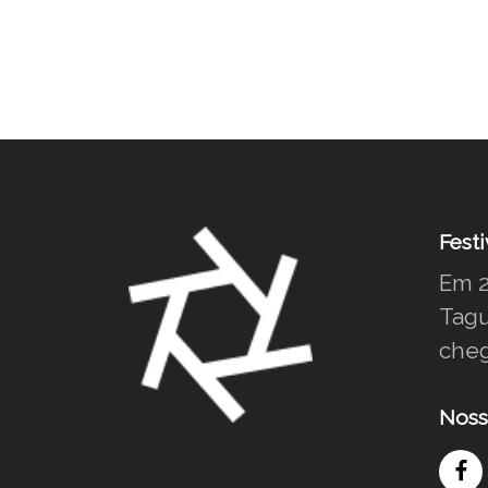
Festi
Em 2
Tagu
cheg
Noss