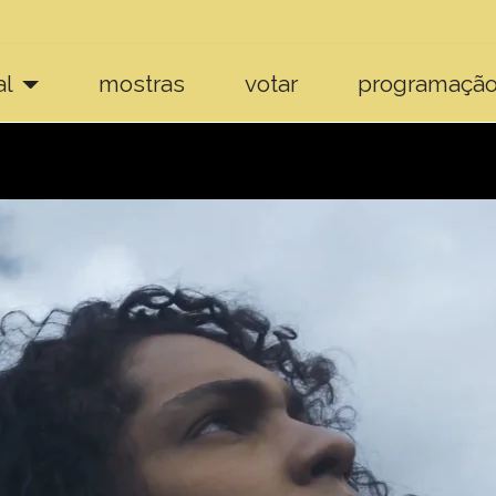
al
mostras
votar
programaçã