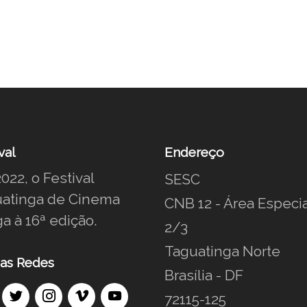
val
Endereço
022, o Festival
SESC
atinga de Cinema
CNB 12 - Área Especia
a à 16ª edição.
2/3
Taguatinga Norte
as Redes
Brasília - DF
72115-125