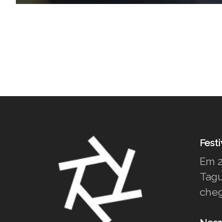
Festi
Em 2
Tagu
cheg