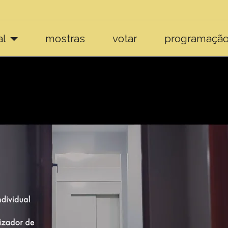
al
mostras
votar
programaçã