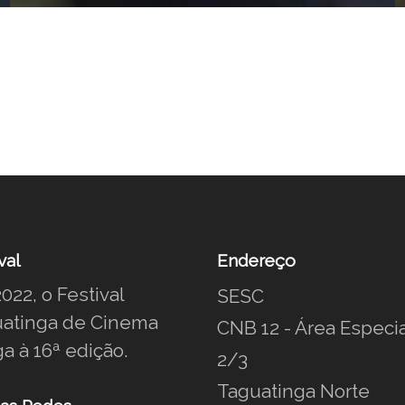
val
Endereço
022, o Festival
SESC
atinga de Cinema
CNB 12 - Área Especia
a à 16ª edição.
2/3
Taguatinga Norte